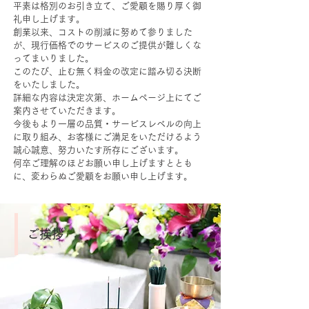
平素は格別のお引き立て、ご愛顧を賜り厚く御
礼申し上げます。
創業以来、コストの削減に努めて参りました
が、現行価格でのサービスのご提供が難しくな
ってまいりました。
このたび、止む無く料金の改定に踏み切る決断
をいたしました。
詳細な内容は決定次第、ホームページ上にてご
案内させていただきます。
今後もより一層の品質・サービスレベルの向上
に取り組み、お客様にご満足をいただけるよう
誠心誠意、努力いたす所存にございます。
​何卒ご理解のほどお願い申し上げますととも
に、変わらぬご愛顧をお願い申し上げます。
ご挨拶